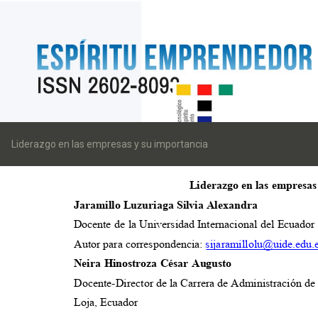
Volver
a
Liderazgo en las empresas y su importancia
los
detalles
del
artículo