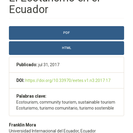
Ecuador
Barra
PDF
lateral
del
HTML
artículo
Publicado:
jul 31, 2017
DOI:
https://doi.org/10.33970/eetes.v1.n3.2017.17
Palabras clave:
Ecotourism, community tourism, sustainable tourism
Ecoturismo, turismo comunitario, turismo sostenible
Contenido
Franklin Mora
Universidad Internacional del Ecuador, Ecuador