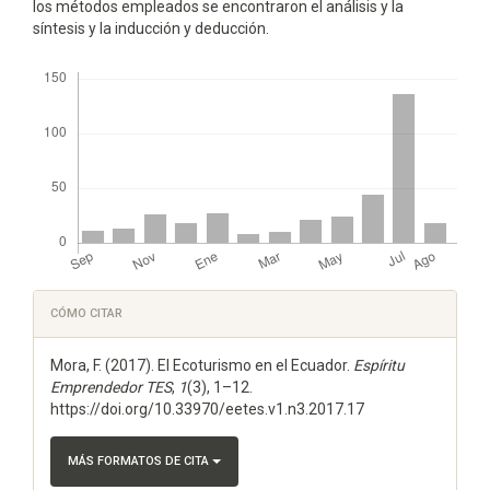
los métodos empleados se encontraron el análisis y la
síntesis y la inducción y deducción.
Descargas
Detalles
CÓMO CITAR
del
Mora, F. (2017). El Ecoturismo en el Ecuador.
Espí­ritu
artículo
Emprendedor TES
,
1
(3), 1–12.
https://doi.org/10.33970/eetes.v1.n3.2017.17
MÁS FORMATOS DE CITA