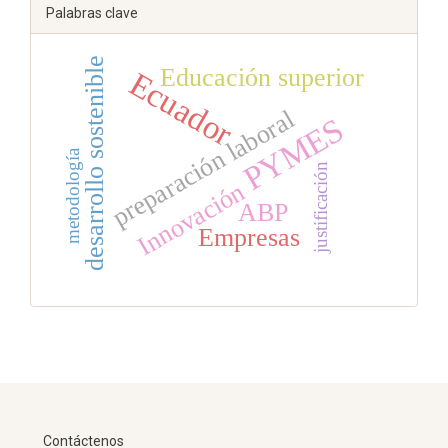
Palabras clave
desarrollo sostenible
Educación superior
Ecuador
preparación laboral
PYMES
metodología
justificación
Innovación
ABP
Empresas
Contáctenos