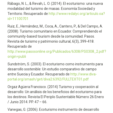
Rábago, N. L., & Revah, L. O. (2014). El ecoturismo: una nueva
modalidad del turismo de masas. Economía Sociedad y
Territorio. Recuperado de
http://www.redalyc.org/articulo.oa?
id=11100701
Ruiz, E., Hernández, M., Coca, A., Cantero, P., & Del Campo, A.
(2008). Turismo comunitario en Ecuador. Comprendiendo el
community-based tourism desde la comunidad. Pasos.
Revista de turismo y patrimonio cultural, 6(3), 399-418.
Recuperado de
http://www.pasosonline.org/Publicados/6308/PS0308_2.pdf?
origin=publi
Sundström, S. (2003). El ecoturismo como instrumento para
desarrollo sostenible: Un estudio comparativo de campo
entre Suecia y Ecuador. Recuperado de
http://www.diva-
portal.org/smash/get/diva2:6392/FULLTEXT01.pdf
Orgaz Agüera Francisco. (2014) Turismo y cooperación al
desarrollo: Un análisis de los beneficios del ecoturismo para
los destinos. Revista El Periplo Sustentable Número 26 Enero
/ Junio 2014. PP. 47 – 66.
Vanegas, G. (2006). Ecoturismo instrumento de desarrollo