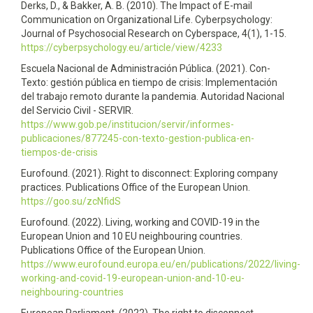
Derks, D., & Bakker, A. B. (2010). The Impact of E-mail
Communication on Organizational Life. Cyberpsychology:
Journal of Psychosocial Research on Cyberspace, 4(1), 1-15.
https://cyberpsychology.eu/article/view/4233
Escuela Nacional de Administración Pública. (2021). Con-
Texto: gestión pública en tiempo de crisis: Implementación
del trabajo remoto durante la pandemia. Autoridad Nacional
del Servicio Civil - SERVIR.
https://www.gob.pe/institucion/servir/informes-
publicaciones/877245-con-texto-gestion-publica-en-
tiempos-de-crisis
Eurofound. (2021). Right to disconnect: Exploring company
practices. Publications Office of the European Union.
https://goo.su/zcNfidS
Eurofound. (2022). Living, working and COVID-19 in the
European Union and 10 EU neighbouring countries.
Publications Office of the European Union.
https://www.eurofound.europa.eu/en/publications/2022/living-
working-and-covid-19-european-union-and-10-eu-
neighbouring-countries
European Parliament. (2022). The right to disconnect.