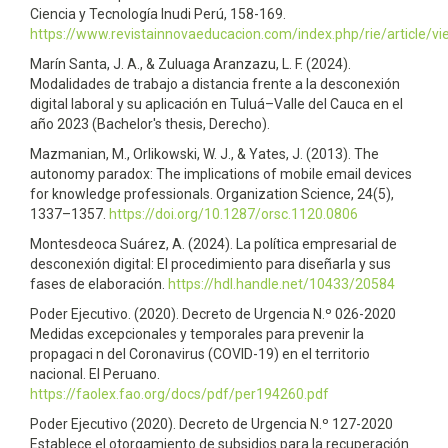
Ciencia y Tecnología Inudi Perú, 158-169.
https://www.revistainnovaeducacion.com/index.php/rie/article/v
Marín Santa, J. A., & Zuluaga Aranzazu, L. F. (2024).
Modalidades de trabajo a distancia frente a la desconexión
digital laboral y su aplicación en Tuluá–Valle del Cauca en el
año 2023 (Bachelor's thesis, Derecho).
Mazmanian, M., Orlikowski, W. J., & Yates, J. (2013). The
autonomy paradox: The implications of mobile email devices
for knowledge professionals. Organization Science, 24(5),
1337–1357.
https://doi.org/10.1287/orsc.1120.0806
Montesdeoca Suárez, A. (2024). La política empresarial de
desconexión digital: El procedimiento para diseñarla y sus
fases de elaboración.
https://hdl.handle.net/10433/20584
Poder Ejecutivo. (2020). Decreto de Urgencia N.º 026-2020
Medidas excepcionales y temporales para prevenir la
propagaci n del Coronavirus (COVID-19) en el territorio
nacional. El Peruano.
https://faolex.fao.org/docs/pdf/per194260.pdf
Poder Ejecutivo (2020). Decreto de Urgencia N.º 127-2020
Establece el otorgamiento de subsidios para la recuperación