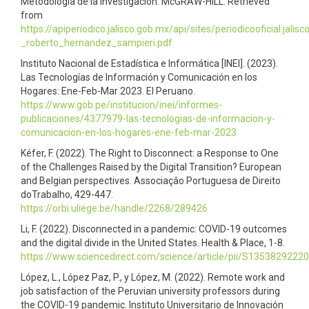
Metodología de la investigación. McGRAW-HILL. Retrieved
from
https://apiperiodico.jalisco.gob.mx/api/sites/periodicooficial.jal
_roberto_hernandez_sampieri.pdf
Instituto Nacional de Estadística e Informática [INEI]. (2023).
Las Tecnologías de Información y Comunicación en los
Hogares: Ene-Feb-Mar 2023. El Peruano.
https://www.gob.pe/institucion/inei/informes-
publicaciones/4377979-las-tecnologias-de-informacion-y-
comunicacion-en-los-hogares-ene-feb-mar-2023
Kéfer, F. (2022). The Right to Disconnect: a Response to One
of the Challenges Raised by the Digital Transition? European
and Belgian perspectives. Associaçâo Portuguesa de Direito
doTrabalho, 429-447.
https://orbi.uliege.be/handle/2268/289426
Li, F. (2022). Disconnected in a pandemic: COVID-19 outcomes
and the digital divide in the United States. Health & Place, 1-8.
https://www.sciencedirect.com/science/article/pii/S1353829222
López, L., López Paz, P., y López, M. (2022). Remote work and
job satisfaction of the Peruvian university professors during
the COVID-19 pandemic. Instituto Universitario de Innovación