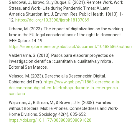
Sandoval, J., Idrovo, S., y Duque, E. (2021). Remote Work, Work
Stress, and Work–Life during Pandemic Times: A Latin
America Situation. Int. J. Environ. Res. Public Health, 18(13). 1-
12.
https://doi.org/10.3390/ijerph18137069
Urbana, M. (2023). The impact of digitalization on the working
time in the EU: legal considerations of the right to disconnect.
IEEE Xplore, 14-19.
https://ieeexplore.ieee.org/abstract/document/10488586/autho
Valderrama, S. (2013). Pasos para elaborar proyectos de
investigación científica : cuantitativa, cualitativa y mixta .
Editorial San Marcos.
Velasco, M. (2023). Derecho a la Desconexión Digital.
Gobierno del Perú.
https://www.gob.pe/11863-derecho-a-la-
desconexion-digital-en-teletrabajo-durante-la-emergencia-
sanitaria
Wajcman, J., Bittman, M., & Brown, J. E. (2008). Families
without Borders: Mobile Phones, Connectedness and Work-
Home Divisions. Sociology, 42(4), 635-652.
https://doi.org/10.1177/0038038508091620