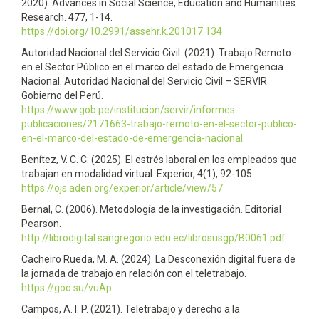
2020). Advances in Social Science, Education and Humanities
Research. 477, 1-14.
https://doi.org/10.2991/assehr.k.201017.134
Autoridad Nacional del Servicio Civil. (2021). Trabajo Remoto
en el Sector Público en el marco del estado de Emergencia
Nacional. Autoridad Nacional del Servicio Civil – SERVIR.
Gobierno del Perú.
https://www.gob.pe/institucion/servir/informes-
publicaciones/2171663-trabajo-remoto-en-el-sector-publico-
en-el-marco-del-estado-de-emergencia-nacional
Benítez, V. C. C. (2025). El estrés laboral en los empleados que
trabajan en modalidad virtual. Experior, 4(1), 92-105.
https://ojs.aden.org/experior/article/view/57
Bernal, C. (2006). Metodología de la investigación. Editorial
Pearson.
http://librodigital.sangregorio.edu.ec/librosusgp/B0061.pdf
Cacheiro Rueda, M. A. (2024). La Desconexión digital fuera de
la jornada de trabajo en relación con el teletrabajo.
https://goo.su/vuAp
Campos, A. I. P. (2021). Teletrabajo y derecho a la