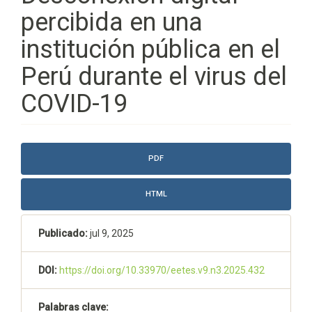
percibida en una
institución pública en el
Perú durante el virus del
COVID-19
Barra
PDF
lateral
del
HTML
artículo
Publicado:
jul 9, 2025
DOI:
https://doi.org/10.33970/eetes.v9.n3.2025.432
Palabras clave: