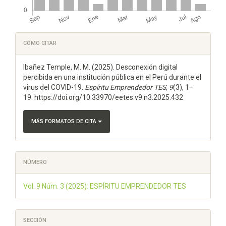
Detalles
CÓMO CITAR
del
Ibañez Temple, M. M. (2025). Desconexión digital
artículo
percibida en una institución pública en el Perú durante el
virus del COVID-19.
Espí­ritu Emprendedor TES
,
9
(3), 1–
19. https://doi.org/10.33970/eetes.v9.n3.2025.432
MÁS FORMATOS DE CITA
NÚMERO
Vol. 9 Núm. 3 (2025): ESPÍRITU EMPRENDEDOR TES
SECCIÓN