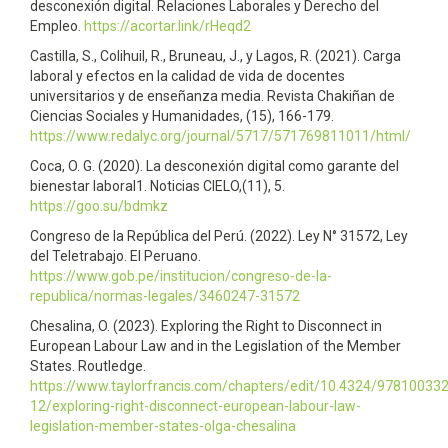
desconexión digital. Relaciones Laborales y Derecho del
Empleo.
https://acortar.link/rHeqd2
Castilla, S., Colihuil, R., Bruneau, J., y Lagos, R. (2021). Carga
laboral y efectos en la calidad de vida de docentes
universitarios y de enseñanza media. Revista Chakiñan de
Ciencias Sociales y Humanidades, (15), 166-179.
https://www.redalyc.org/journal/5717/571769811011/html/
Coca, O. G. (2020). La desconexión digital como garante del
bienestar laboral1. Noticias CIELO,(11), 5.
https://goo.su/bdmkz
Congreso de la República del Perú. (2022). Ley N° 31572, Ley
del Teletrabajo. El Peruano.
https://www.gob.pe/institucion/congreso-de-la-
republica/normas-legales/3460247-31572
Chesalina, O. (2023). Exploring the Right to Disconnect in
European Labour Law and in the Legislation of the Member
States. Routledge.
https://www.taylorfrancis.com/chapters/edit/10.4324/97810033
12/exploring-right-disconnect-european-labour-law-
legislation-member-states-olga-chesalina