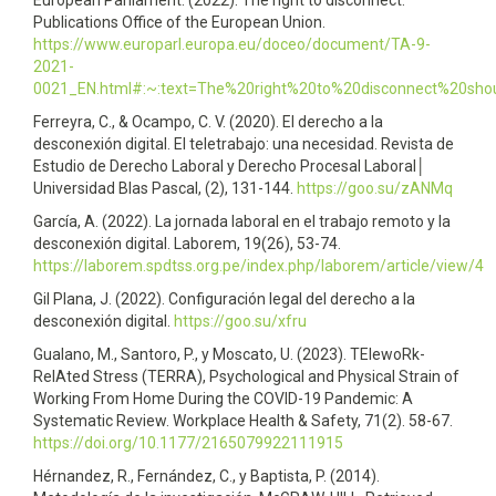
Publications Office of the European Union.
https://www.europarl.europa.eu/doceo/document/TA-9-
2021-
0021_EN.html#:~:text=The%20right%20to%20disconnect%20sho
Ferreyra, C., & Ocampo, C. V. (2020). El derecho a la
desconexión digital. El teletrabajo: una necesidad. Revista de
Estudio de Derecho Laboral y Derecho Procesal Laboral│
Universidad Blas Pascal, (2), 131-144.
https://goo.su/zANMq
García, A. (2022). La jornada laboral en el trabajo remoto y la
desconexión digital. Laborem, 19(26), 53-74.
https://laborem.spdtss.org.pe/index.php/laborem/article/view/4
Gil Plana, J. (2022). Configuración legal del derecho a la
desconexión digital.
https://goo.su/xfru
Gualano, M., Santoro, P., y Moscato, U. (2023). TElewoRk-
RelAted Stress (TERRA), Psychological and Physical Strain of
Working From Home During the COVID-19 Pandemic: A
Systematic Review. Workplace Health & Safety, 71(2). 58-67.
https://doi.org/10.1177/2165079922111915
Hérnandez, R., Fernández, C., y Baptista, P. (2014).