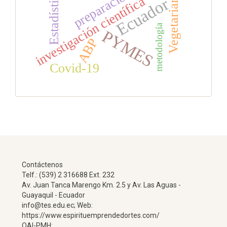
Vegetarianismo
Estadística
investigación científica
Ecuador
metodología
PYMES
ABP
Covid-19
Contáctenos
Telf.: (539) 2 316688 Ext. 232
Av. Juan Tanca Marengo Km. 2.5 y Av. Las Aguas -
Guayaquil - Ecuador
info@tes.edu.ec; Web:
https://www.espirituemprendedortes.com/
OAI-PMH: