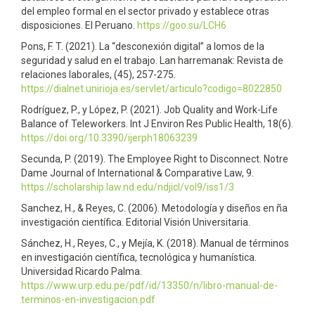
del empleo formal en el sector privado y establece otras
disposiciones. El Peruano.
https://goo.su/LCH6
Pons, F. T. (2021). La “desconexión digital” a lomos de la
seguridad y salud en el trabajo. Lan harremanak: Revista de
relaciones laborales, (45), 257-275.
https://dialnet.unirioja.es/servlet/articulo?codigo=8022850
Rodríguez, P., y López, P. (2021). Job Quality and Work-Life
Balance of Teleworkers. Int J Environ Res Public Health, 18(6).
https://doi.org/10.3390/ijerph18063239
Secunda, P. (2019). The Employee Right to Disconnect. Notre
Dame Journal of International & Comparative Law, 9.
https://scholarship.law.nd.edu/ndjicl/vol9/iss1/3
Sanchez, H., & Reyes, C. (2006). Metodología y diseños en ña
investigación científica. Editorial Visión Universitaria.
Sánchez, H., Reyes, C., y Mejía, K. (2018). Manual de términos
en investigación científica, tecnológica y humanística.
Universidad Ricardo Palma.
https://www.urp.edu.pe/pdf/id/13350/n/libro-manual-de-
terminos-en-investigacion.pdf