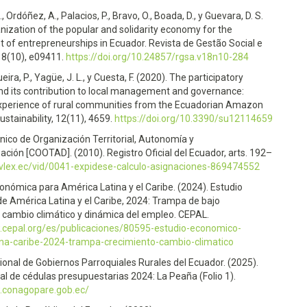
, Ordóñez, A., Palacios, P., Bravo, O., Boada, D., y Guevara, D. S.
nization of the popular and solidarity economy for the
 of entrepreneurships in Ecuador. Revista de Gestão Social e
18(10), e09411.
https://doi.org/10.24857/rgsa.v18n10-284
dueira, P., Yagüe, J. L., y Cuesta, F. (2020). The participatory
nd its contribution to local management and governance:
xperience of rural communities from the Ecuadorian Amazon
Sustainability, 12(11), 4659.
https://doi.org/10.3390/su12114659
ico de Organización Territorial, Autonomía y
ación [COOTAD]. (2010). Registro Oficial del Ecuador, arts. 192–
/vlex.ec/vid/0041-expidese-calculo-asignaciones-869474552
nómica para América Latina y el Caribe. (2024). Estudio
e América Latina y el Caribe, 2024: Trampa de bajo
, cambio climático y dinámica del empleo. CEPAL.
.cepal.org/es/publicaciones/80595-estudio-economico-
ina-caribe-2024-trampa-crecimiento-cambio-climatico
onal de Gobiernos Parroquiales Rurales del Ecuador. (2025).
l de cédulas presupuestarias 2024: La Peaña (Folio 1).
.conagopare.gob.ec/