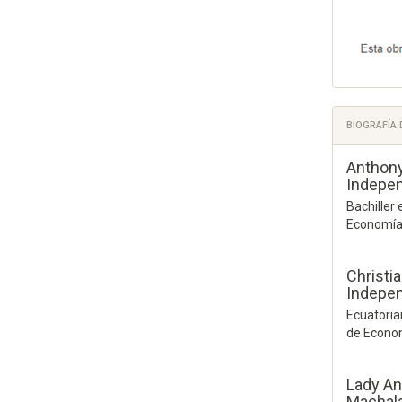
BIOGRAFÍA
Anthony
Indepen
Bachiller
Economía 
Christi
Indepen
Ecuatoria
de Econom
Lady An
Machala