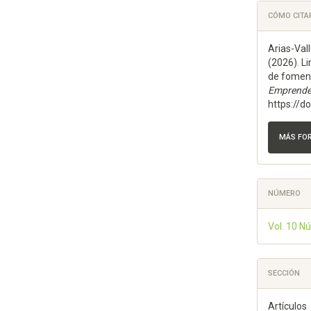
Detal
CÓMO CITA
del
Arias-Valle
artícu
(2026). L
de foment
Emprende
https://d
MÁS FO
NÚMERO
Vol. 10 
SECCIÓN
Artículos