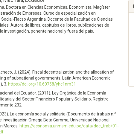
na, Doctora en Ciencias Económicas, Economista, Magíster
stración de Empresas, Curso de especialización en
Social-Flacso Argentina, Docente de la Facultad de Ciencias
les, Autora de libros, capítulos de libros, publicaciones de
de investigación, ponente nacional y fuera del país.
acheco, J. (2024). Fiscal decentralization and the allocation of
ding of subnational governments. Latin American Economic
), 3.
https://doi.org/10.60758/yhc1nm31
cional del Ecuador. (2011). Ley Orgánica de la Economía
lidaria y del Sector Financiero Popular y Solidario. Registro
lemento 232.
2023). La economía social y solidaria (Documento de trabajo n.º
de Investigación Omega Beta Gamma, Universidad Nacional
an Marcos.
https://economia.unmsm.edu.pe/data/doc_trab/01-
df