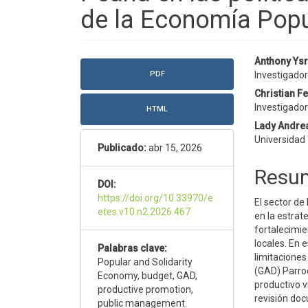
de la Economía Popul
Barra
Conte
Anthony Ysr
PDF
Investigado
lateral
princi
Christian F
del
del
Investigado
HTML
Lady Andre
artículo
artícu
Universidad
Publicado:
abr 15, 2026
Resu
DOI:
https://doi.org/10.33970/e
El sector de
etes.v10.n2.2026.467
en la estrat
fortalecimie
locales. En 
Palabras clave:
limitacione
Popular and Solidarity
(GAD) Parroq
Economy, budget, GAD,
productivo v
productive promotion,
revisión do
public management.