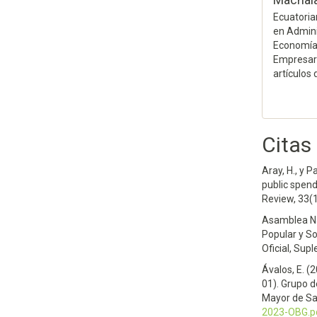
Ecuatoria
en Admini
Economía 
Empresaria
artículos 
Citas
Aray, H., y P
public spen
Review, 33(1
Asamblea Na
Popular y So
Oficial, Sup
Ávalos, E. (
01). Grupo 
Mayor de S
2023-OBG.p