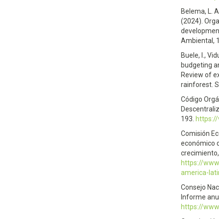
Belema, L. A.
(2024). Orga
development
Ambiental, 
Buele, I., Vi
budgeting a
Review of e
rainforest. 
Código Orgán
Descentraliz
193.
https:/
Comisión Eco
económico d
crecimiento
https://www
america-lat
Consejo Naci
Informe anua
https://www