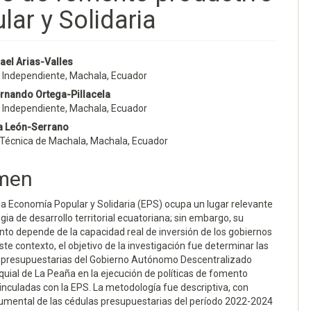
ar y Solidaria
nido
ael Arias-Valles
r Independiente, Machala, Ecuador
pal
ernando Ortega-Pillacela
r Independiente, Machala, Ecuador
a León-Serrano
lo
 Técnica de Machala, Machala, Ecuador
men
 la Economía Popular y Solidaria (EPS) ocupa un lugar relevante
egia de desarrollo territorial ecuatoriana; sin embargo, su
nto depende de la capacidad real de inversión de los gobiernos
este contexto, el objetivo de la investigación fue determinar las
s presupuestarias del Gobierno Autónomo Descentralizado
uial de La Peaña en la ejecución de políticas de fomento
inculadas con la EPS. La metodología fue descriptiva, con
cumental de las cédulas presupuestarias del período 2022-2024