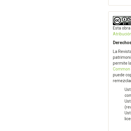
Esta obra
Atribució
Derechos
La Revist
patrimoni
permite l
Common At
puede cop
remezclar
Ust
com
Ust
(re
Ust
lic