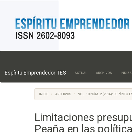
Navegación
principal
Contenido
principal
Espí­ritu Emprendedor TES
ACTUAL
ARCHIVOS
INDIZ
Barra
lateral
INICIO
ARCHIVOS
VOL. 10 NÚM. 2 (2026): ESPÍRIT
Limitaciones presup
Peaña en las polític