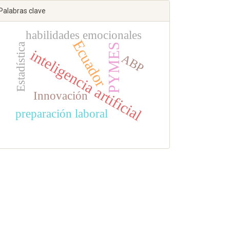
Palabras clave
habilidades emocionales
Ecuador
PYMES
Estadística
inteligencia artificial
ABP
Innovación
preparación laboral