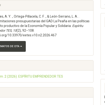
les
R
s, A. Y. ., Ortega-Pillacela, C. F. ., & León-Serrano, L. A. .
lo
imitaciones presupuestarias del GAD La Peaña en las políticas
o productivo de la Economía Popular y Solidaria.
Espí­ritu
dor TES
,
10
(2), 92–108.
oi.org/10.33970/eetes.v10.n2.2026.467
RMATOS DE CITA
Núm. 2 (2026): ESPÍRITU EMPRENDEDOR TES