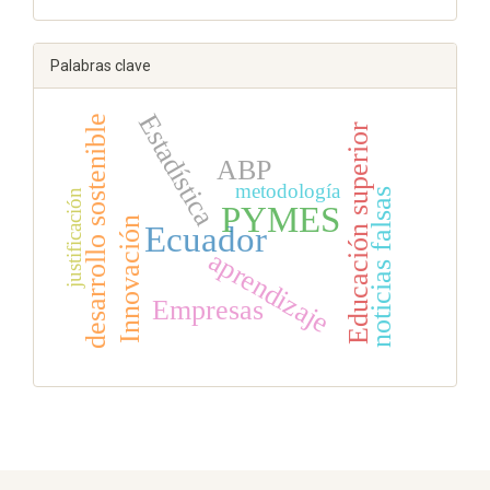
Palabras clave
Estadística
desarrollo sostenible
Educación superior
ABP
metodología
noticias falsas
justificación
PYMES
Innovación
Ecuador
aprendizaje
Empresas