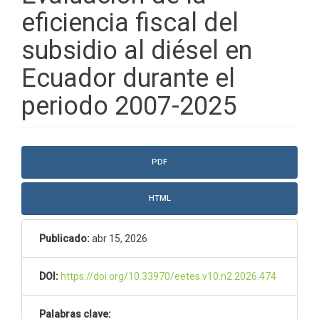
eficiencia fiscal del
subsidio al diésel en
Ecuador durante el
periodo 2007-2025
Barra
PDF
lateral
del
HTML
artículo
Publicado:
abr 15, 2026
DOI:
https://doi.org/10.33970/eetes.v10.n2.2026.474
Palabras clave: