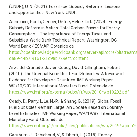
(UNDP), U. N. (2021). Fossil Fuel Subsidy Reforms: Lessons
and Opportunities. New York: UNDP.
Agnolucci, Paolo; Gencer, Defne; Helne, Dirk. (2024). Energy
Subsidy Reform in Action: Total Carbon Pricing for Energy
Consumption – The Importance of Energy Taxes and
Subsidies. World Bank Technical Report. Washington, DC:
World Bank / ESMAP. Obtenido de
https://openknowledge.worldbank.org/server/api/core/bitstrea
da89-44b7-9161-21d98b729eff/content
Arze del Granado, Javier; Coady, David; Gillingham, Robert.
(2010). The Unequal Benefits of Fuel Subsidies: A Review of
Evidence for Developing Countries. IMF Working Paper,
WP/10/202. International Monetary Fund. Obtenido de
https://www.imf.org/external/pubs/ft/wp/2010/wp10202.pdf
Coady, D., Parry, I., Le, N.-P., & Shang, B. (2019). Global Fossil
Fuel Subsidies Remain Large: An Update Based on Country-
Level Estimates. IMF Working Paper, WP/19/89. International
Monetary Fund. Obtenido de
https://www.imf.org/-/media/files/publications/wp/2019/wpiea2
Cockburn, J., Robichaud, V., & Tiberti, L. (2018). Energy