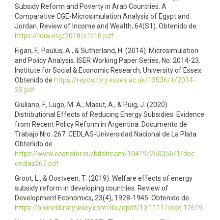
Subsidy Reform and Poverty in Arab Countries: A
Comparative CGE-Microsimulation Analysis of Egypt and
Jordan. Review of Income and Wealth, 64(S1). Obtenido de
https://roiw.org/2018/s1/10.pdf
Figari, F., Paulus, A., & Sutherland, H. (2014). Microsimulation
and Policy Analysis. ISER Working Paper Series, No. 2014-23.
Institute for Social & Economic Research, University of Essex.
Obtenido de
https://repository.essex.ac.uk/13536/1/2014-
23.pdf
Giuliano, F., Lugo, M. A., Masut, A., & Puig, J. (2020).
Distributional Effects of Reducing Energy Subsidies: Evidence
from Recent Policy Reform in Argentina. Documento de
Trabajo Nro. 267. CEDLAS-Universidad Nacional de La Plata.
Obtenido de
https://www.econstor.eu/bitstream/10419/250356/1/doc-
cedlas267.pdf
Groot, L., & Oostveen, T. (2019). Welfare effects of energy
subsidy reform in developing countries. Review of
Development Economics, 23(4), 1928-1945. Obtenido de
https://onlinelibrary.wiley.com/doi/epdf/10.1111/rode.12619