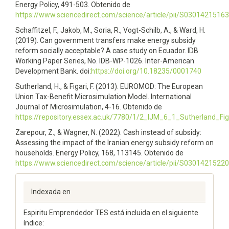
Energy Policy, 491-503. Obtenido de
https://www.sciencedirect.com/science/article/pii/S0301421516
Schaffitzel, F., Jakob, M., Soria, R., Vogt-Schilb, A., & Ward, H.
(2019). Can government transfers make energy subsidy
reform socially acceptable? A case study on Ecuador. IDB
Working Paper Series, No. IDB-WP-1026. Inter-American
Development Bank. doi:
https://doi.org/10.18235/0001740
Sutherland, H., & Figari, F. (2013). EUROMOD: The European
Union Tax-Benefit Microsimulation Model. International
Journal of Microsimulation, 4-16. Obtenido de
https://repository.essex.ac.uk/7780/1/2_IJM_6_1_Sutherland_Fig
Zarepour, Z., & Wagner, N. (2022). Cash instead of subsidy:
Assessing the impact of the Iranian energy subsidy reform on
households. Energy Policy, 168, 113145. Obtenido de
https://www.sciencedirect.com/science/article/pii/S0301421522
Indexada en
Espiritu Emprendedor TES está incluida en el siguiente
índice: