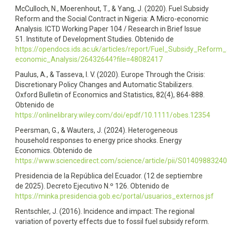
McCulloch, N., Moerenhout, T., & Yang, J. (2020). Fuel Subsidy
Reform and the Social Contract in Nigeria: A Micro-economic
Analysis. ICTD Working Paper 104 / Research in Brief Issue
51. Institute of Development Studies. Obtenido de
https://opendocs.ids.ac.uk/articles/report/Fuel_Subsidy_Reform
economic_Analysis/26432644?file=48082417
Paulus, A., & Tasseva, I. V. (2020). Europe Through the Crisis:
Discretionary Policy Changes and Automatic Stabilizers.
Oxford Bulletin of Economics and Statistics, 82(4), 864-888.
Obtenido de
https://onlinelibrary.wiley.com/doi/epdf/10.1111/obes.12354
Peersman, G., & Wauters, J. (2024). Heterogeneous
household responses to energy price shocks. Energy
Economics. Obtenido de
https://www.sciencedirect.com/science/article/pii/S0140988324
Presidencia de la República del Ecuador. (12 de septiembre
de 2025). Decreto Ejecutivo N.º 126. Obtenido de
https://minka.presidencia.gob.ec/portal/usuarios_externos.jsf
Rentschler, J. (2016). Incidence and impact: The regional
variation of poverty effects due to fossil fuel subsidy reform.