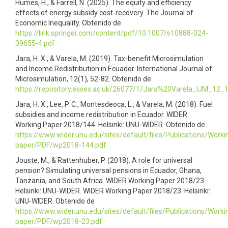
Humes, H., & Farrell, N. (2025). The equity and efficiency
effects of energy subsidy cost-recovery. The Journal of
Economic Inequality. Obtenido de
https://link.springer.com/content/pdf/10.1007/s10888-024-
09655-4.pdf
Jara, H. X., & Varela, M. (2019). Tax-benefit Microsimulation
and Income Redistribution in Ecuador. International Journal of
Microsimulation, 12(1), 52-82. Obtenido de
https://repository.essex.ac.uk/26077/1/Jara%20Varela_IJM_12_
Jara, H. X., Lee, P. C., Montesdeoca, L., & Varela, M. (2018). Fuel
subsidies and income redistribution in Ecuador. WIDER
Working Paper 2018/144. Helsinki: UNU-WIDER. Obtenido de
https://www.wider.unu.edu/sites/default/files/Publications/Worki
paper/PDF/wp2018-144.pdf
Jouste, M., & Rattenhuber, P. (2018). A role for universal
pension? Simulating universal pensions in Ecuador, Ghana,
Tanzania, and South Africa. WIDER Working Paper 2018/23.
Helsinki: UNU-WIDER. WIDER Working Paper 2018/23. Helsinki:
UNU-WIDER. Obtenido de
https://www.wider.unu.edu/sites/default/files/Publications/Worki
paper/PDF/wp2018-23.pdf