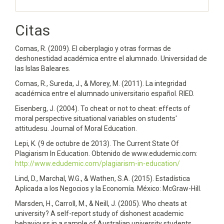
Citas
Comas, R. (2009). El ciberplagio y otras formas de
deshonestidad académica entre el alumnado. Universidad de
las Islas Baleares.
Comas, R., Sureda, J., & Morey, M. (2011). La integridad
académica entre el alumnado universitario español. RIED.
Eisenberg, J. (2004). To cheat or not to cheat: effects of
moral perspective situational variables on students'
attitudesu. Journal of Moral Education.
Lepi, K. (9 de octubre de 2013). The Current State Of
Plagiarism In Education. Obtenido de www.edudemic.com:
http://www.edudemic.com/plagiarism-in-education/
Lind, D., Marchal, W.G., & Wathen, S.A. (2015). Estadística
Aplicada a los Negocios y la Economía. México: McGraw-Hill.
Marsden, H., Carroll, M., & Neill, J. (2005). Who cheats at
university? A self-report study of dishonest academic
behaviours in a sample of Australian university students.