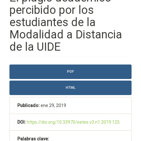
percibido por los
estudiantes de la
Modalidad a Distancia
de la UIDE
Barra
PDF
lateral
del
HTML
artículo
Publicado:
ene 29, 2019
DOI:
https://doi.org/10.33970/eetes.v3.n1.2019.125
Palabras clave: