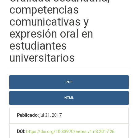
competencias
comunicativas y
expresión oral en
estudiantes
universitarios
Barra
PDF
lateral
del
HTML
artículo
Publicado:
jul 31, 2017
DOI:
https://doi.org/10.33970/eetes.v1.n3.2017.26