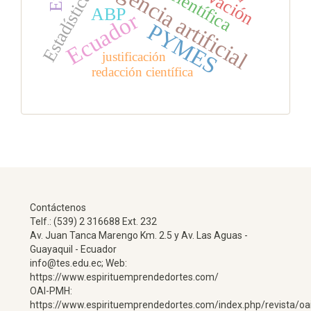
inteligencia artificial
Estadística
ABP
Ecuador
PYMES
justificación
redacción científica
Contáctenos
Telf.: (539) 2 316688 Ext. 232
Av. Juan Tanca Marengo Km. 2.5 y Av. Las Aguas -
Guayaquil - Ecuador
info@tes.edu.ec; Web:
https://www.espirituemprendedortes.com/
OAI-PMH:
https://www.espirituemprendedortes.com/index.php/revista/oa