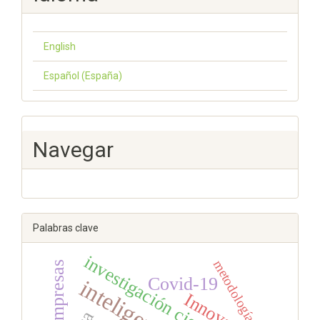
English
Español (España)
Navegar
Palabras clave
investigación científica
metodología
Empresas
Covid-19
Innovación