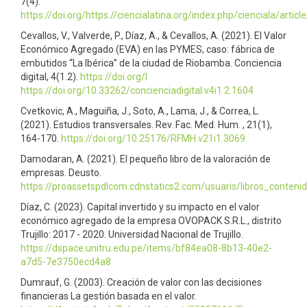
7(4).
https://doi.org/https://ciencialatina.org/index.php/cienciala/artic
Cevallos, V., Valverde, P., Díaz, A., & Cevallos, A. (2021). El Valor
Económico Agregado (EVA) en las PYMES, caso: fábrica de
embutidos “La Ibérica” de la ciudad de Riobamba. Conciencia
digital, 4(1.2).
https://doi.org/I
https://doi.org/10.33262/concienciadigital.v4i1.2.1604
Cvetkovic, A., Maguiña, J., Soto, A., Lama, J., & Correa, L.
(2021). Estudios transversales. Rev. Fac. Med. Hum. , 21(1),
164-170.
https://doi.org/10.25176/RFMH.v21i1.3069
Damodaran, A. (2021). El pequeño libro de la valoración de
empresas. Deusto.
https://proassetspdlcom.cdnstatics2.com/usuaris/libros_conten
Díaz, C. (2023). Capital invertido y su impacto en el valor
económico agregado de la empresa OVOPACK S.R.L., distrito
Trujillo: 2017 - 2020. Universidad Nacional de Trujillo.
https://dspace.unitru.edu.pe/items/bf84ea08-8b13-40e2-
a7d5-7e3750ecd4a8
Dumrauf, G. (2003). Creación de valor con las decisiones
financieras La gestión basada en el valor.