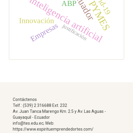
Covid-19
Ecuador
inteligencia artificial
PYMES
ABP
Innovación
Empresas
justificación
Contáctenos
Telf.: (539) 2 316688 Ext. 232
Av. Juan Tanca Marengo Km. 2.5 y Av. Las Aguas -
Guayaquil - Ecuador
info@tes.edu.ec; Web:
https://www.espirituemprendedortes.com/