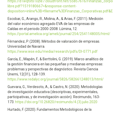
https://d1wqtxts1xzle7.cloudfront.net/55857616/Finanzas_corpor
libre.pdf?1519180667=&response-content-
disposition=inline%3B+filename%3DFinanzas_Corporativas.pdf
Escobar, G., Arango, R., Molina, A., & Arias, F. (2011). Medición
del valor económico agregado EVA de las empresas de
Caldas en el periodo 2000-2008. Lúmina, 12.
https://portal.amelica.org/ameli/journal/254/2541148005/html/
Férnandez, P. (2008). Métodos de valoración de empresas.
Universidad de Navarra.
https://www.iese.edu/media/research/pdfs/DI-0771.pdf
García, E., Mapén, F., & Berttolini, G. (2019). Marco analítico de
la gestión financiera en las pequeñas y medianas empresas:
problemas y perspectivas de diagnóstico. Revista Ciencia
Unemi, 12(31), 128-139.
https://www.redalyc.org/journal/5826/582661248013/html/
Guevara, G., Verdesoto, A., & Castro, N. (2020). Metodologías
de investigación educativa (descriptivas, experimentales,
participativas, y de investigación-acción). Recimundo, 163-
173.
https://doi.org/10.26820/recimundo/4.(3).julio.2020
Hurtado, F. (2020). Fundamentos Metodológicos de la