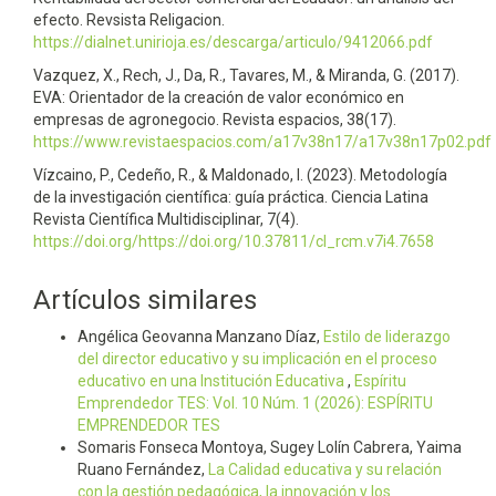
efecto. Revsista Religacion.
https://dialnet.unirioja.es/descarga/articulo/9412066.pdf
Vazquez, X., Rech, J., Da, R., Tavares, M., & Miranda, G. (2017).
EVA: Orientador de la creación de valor económico en
empresas de agronegocio. Revista espacios, 38(17).
https://www.revistaespacios.com/a17v38n17/a17v38n17p02.pdf
Vízcaino, P., Cedeño, R., & Maldonado, I. (2023). Metodología
de la investigación científica: guía práctica. Ciencia Latina
Revista Científica Multidisciplinar, 7(4).
https://doi.org/https://doi.org/10.37811/cl_rcm.v7i4.7658
Artículos similares
Angélica Geovanna Manzano Díaz,
Estilo de liderazgo
del director educativo y su implicación en el proceso
educativo en una Institución Educativa
,
Espí­ritu
Emprendedor TES: Vol. 10 Núm. 1 (2026): ESPÍRITU
EMPRENDEDOR TES
Somaris Fonseca Montoya, Sugey Lolín Cabrera, Yaima
Ruano Fernández,
La Calidad educativa y su relación
con la gestión pedagógica, la innovación y los