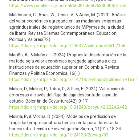
https://www.redalyc.org/journal/5608/560876830008/html/
Maldonado, C., Arias, W., Reina , V., & Arias, M. (2020). Análisis
del valor económico agregado en las medianas empresas
agroindustriales del registro único de MiPymes de la ciudad
de Ibarra. Revista Dilemas Contemporáneos: Educación,
Política y Valores(72).
https://doi.org/https://doi.org/10.46377/dilemas.v33i1.2166
Mariño, A., & Muñoz, I. (2024). Propuesta de adaptación de la
metodología valor económico agregado aplicada a diez
instituciones de educación superior en Colombia. Revista
Finanzas y Política Económica, 16(1).
https://doi.org/https://doi.org/10.14718/revfinanzpolitecon.v16.n
Molina, D., Molina, P., Tobar, D., & Pico, F. (2024). Valoración de
empresas a través del flujo de caja descontado: caso de
estudio. Bolentín de Coyuntura(42), 9-17.
https://doi.org/https://doi.org/10.31243/bcoyu.42.2024.2442
Molina, P., & Molina, D. (2024). Modelos de predicción de
fragilidad empresarial: una herramienta para detectar la
bancarrota. Revista de investigación Sigma, 11(01), 18-34.
https://doi.org/https://doi.org/10.24133/20hwq783