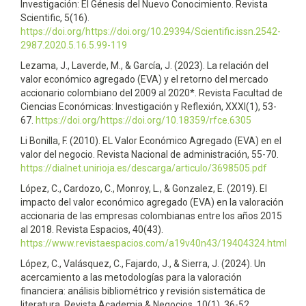
Investigación: El Génesis del Nuevo Conocimiento. Revista
Scientific, 5(16).
https://doi.org/https://doi.org/10.29394/Scientific.issn.2542-
2987.2020.5.16.5.99-119
Lezama, J., Laverde, M., & García, J. (2023). La relación del
valor económico agregado (EVA) y el retorno del mercado
accionario colombiano del 2009 al 2020*. Revista Facultad de
Ciencias Económicas: Investigación y Reflexión, XXXI(1), 53-
67.
https://doi.org/https://doi.org/10.18359/rfce.6305
Li Bonilla, F. (2010). EL Valor Económico Agregado (EVA) en el
valor del negocio. Revista Nacional de administración, 55-70.
https://dialnet.unirioja.es/descarga/articulo/3698505.pdf
López, C., Cardozo, C., Monroy, L., & Gonzalez, E. (2019). El
impacto del valor económico agregado (EVA) en la valoración
accionaria de las empresas colombianas entre los años 2015
al 2018. Revista Espacios, 40(43).
https://www.revistaespacios.com/a19v40n43/19404324.html
López, C., Valásquez, C., Fajardo, J., & Sierra, J. (2024). Un
acercamiento a las metodologías para la valoración
financiera: análisis bibliométrico y revisión sistemática de
literatura. Revista Academia & Negocios, 10(1), 36-52.