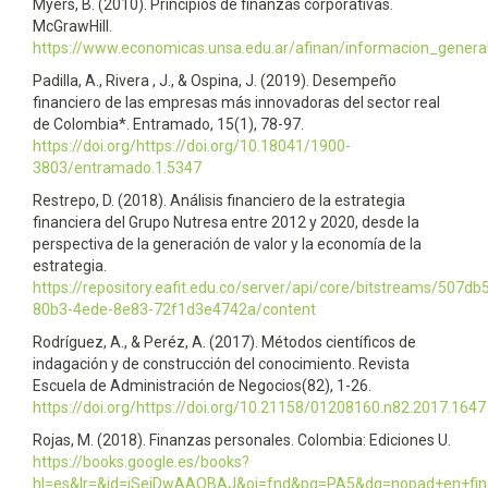
Myers, B. (2010). Principios de finanzas corporativas.
McGrawHill.
https://www.economicas.unsa.edu.ar/afinan/informacion_gener
Padilla, A., Rivera , J., & Ospina, J. (2019). Desempeño
financiero de las empresas más innovadoras del sector real
de Colombia*. Entramado, 15(1), 78-97.
https://doi.org/https://doi.org/10.18041/1900-
3803/entramado.1.5347
Restrepo, D. (2018). Análisis financiero de la estrategia
financiera del Grupo Nutresa entre 2012 y 2020, desde la
perspectiva de la generación de valor y la economía de la
estrategia.
https://repository.eafit.edu.co/server/api/core/bitstreams/507db
80b3-4ede-8e83-72f1d3e4742a/content
Rodríguez, A., & Peréz, A. (2017). Métodos científicos de
indagación y de construcción del conocimiento. Revista
Escuela de Administración de Negocios(82), 1-26.
https://doi.org/https://doi.org/10.21158/01208160.n82.2017.1647
Rojas, M. (2018). Finanzas personales. Colombia: Ediciones U.
https://books.google.es/books?
hl=es&lr=&id=iSejDwAAQBAJ&oi=fnd&pg=PA5&dq=nopad+en+fin