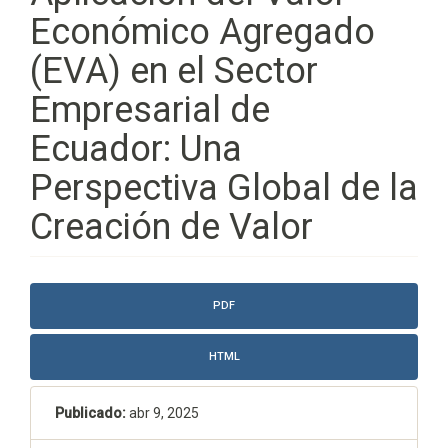
Económico Agregado
(EVA) en el Sector
Empresarial de
Ecuador: Una
Perspectiva Global de la
Creación de Valor
Barra
PDF
lateral
del
HTML
artículo
Publicado:
abr 9, 2025