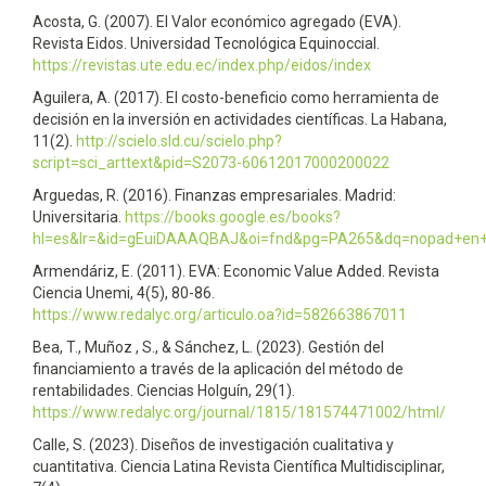
Acosta, G. (2007). El Valor económico agregado (EVA).
Revista Eidos. Universidad Tecnológica Equinoccial.
https://revistas.ute.edu.ec/index.php/eidos/index
Aguilera, A. (2017). El costo-beneficio como herramienta de
decisión en la inversión en actividades científicas. La Habana,
11(2).
http://scielo.sld.cu/scielo.php?
script=sci_arttext&pid=S2073-60612017000200022
Arguedas, R. (2016). Finanzas empresariales. Madrid:
Universitaria.
https://books.google.es/books?
hl=es&lr=&id=gEuiDAAAQBAJ&oi=fnd&pg=PA265&dq=nopad+en
Armendáriz, E. (2011). EVA: Economic Value Added. Revista
Ciencia Unemi, 4(5), 80-86.
https://www.redalyc.org/articulo.oa?id=582663867011
Bea, T., Muñoz , S., & Sánchez, L. (2023). Gestión del
financiamiento a través de la aplicación del método de
rentabilidades. Ciencias Holguín, 29(1).
https://www.redalyc.org/journal/1815/181574471002/html/
Calle, S. (2023). Diseños de investigación cualitativa y
cuantitativa. Ciencia Latina Revista Científica Multidisciplinar,