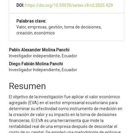
DOI:
https://doi.org/10.33970/eetes.v9.n2.2025.429
Palabras clave:
Valor, empresas, gestión, toma de decisiones,
creación, económico
Contenido
Pablo Alexander Molina Panchi
Investigador independiente, Ecuador
principal
Diego Fabián Molina Panchi
del
Investigador Independiente, Ecuador
artículo
Resumen
El objetivo de la investigación fue aplicar el valor económico
agregado (EVA) en el sector empresarial ecuatoriano para
determinar su efectividad como instrumento de medición en
la creación de valor y su impacto en la toma de decisiones
financieras. El EVA es una herramienta que mide la
rentabilidad real de una empresa después de descontar el
costo de su capital. Se empleó una metodología de enfoque