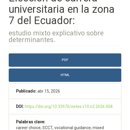
universitaria en la zona
7 del Ecuador:
estudio mixto explicativo sobre
determinantes.
Barra
PDF
lateral
del
HTML
artículo
Publicado:
abr 15, 2026
DOI:
https://doi.org/10.33970/eetes.v10.n2.2026.458
Palabras clave:
career choice, SCCT, vocational guidance, mixed