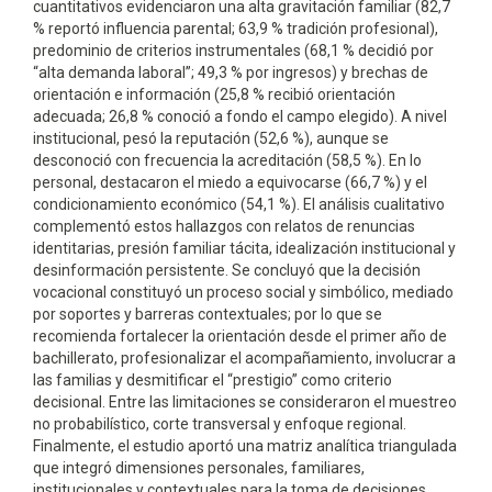
cuantitativos evidenciaron una alta gravitación familiar (82,7
% reportó influencia parental; 63,9 % tradición profesional),
predominio de criterios instrumentales (68,1 % decidió por
“alta demanda laboral”; 49,3 % por ingresos) y brechas de
orientación e información (25,8 % recibió orientación
adecuada; 26,8 % conoció a fondo el campo elegido). A nivel
institucional, pesó la reputación (52,6 %), aunque se
desconoció con frecuencia la acreditación (58,5 %). En lo
personal, destacaron el miedo a equivocarse (66,7 %) y el
condicionamiento económico (54,1 %). El análisis cualitativo
complementó estos hallazgos con relatos de renuncias
identitarias, presión familiar tácita, idealización institucional y
desinformación persistente. Se concluyó que la decisión
vocacional constituyó un proceso social y simbólico, mediado
por soportes y barreras contextuales; por lo que se
recomienda fortalecer la orientación desde el primer año de
bachillerato, profesionalizar el acompañamiento, involucrar a
las familias y desmitificar el “prestigio” como criterio
decisional. Entre las limitaciones se consideraron el muestreo
no probabilístico, corte transversal y enfoque regional.
Finalmente, el estudio aportó una matriz analítica triangulada
que integró dimensiones personales, familiares,
institucionales y contextuales para la toma de decisiones.