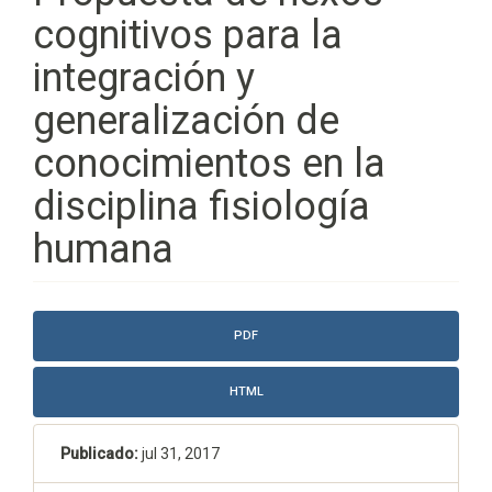
cognitivos para la
integración y
generalización de
conocimientos en la
disciplina fisiología
humana
Barra
PDF
lateral
del
HTML
artículo
Publicado:
jul 31, 2017