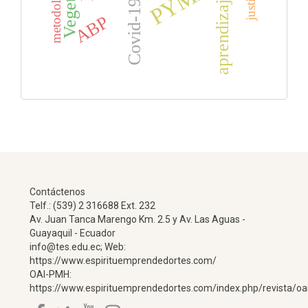
metodología
aprendizaje
Covid-19
ABP
Contáctenos
Telf.: (539) 2 316688 Ext. 232
Av. Juan Tanca Marengo Km. 2.5 y Av. Las Aguas -
Guayaquil - Ecuador
info@tes.edu.ec; Web:
https://www.espirituemprendedortes.com/
OAI-PMH:
https://www.espirituemprendedortes.com/index.php/revista/oa