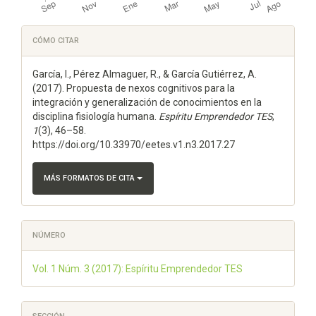
Detalles
CÓMO CITAR
del
García, I., Pérez Almaguer, R., & García Gutiérrez, A.
artículo
(2017). Propuesta de nexos cognitivos para la
integración y generalización de conocimientos en la
disciplina fisiología humana.
Espí­ritu Emprendedor TES
,
1
(3), 46–58.
https://doi.org/10.33970/eetes.v1.n3.2017.27
MÁS FORMATOS DE CITA
NÚMERO
Vol. 1 Núm. 3 (2017): Espíritu Emprendedor TES