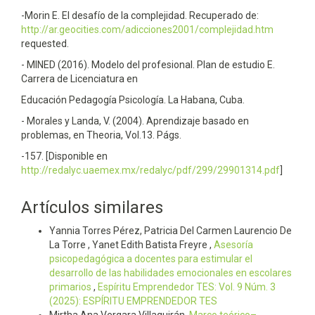
-Morin E. El desafío de la complejidad. Recuperado de:
http://ar.geocities.com/adicciones2001/complejidad.htm
requested.
- MINED (2016). Modelo del profesional. Plan de estudio E.
Carrera de Licenciatura en
Educación Pedagogía Psicología. La Habana, Cuba.
- Morales y Landa, V. (2004). Aprendizaje basado en
problemas, en Theoria, Vol.13. Págs.
-157. [Disponible en
http://redalyc.uaemex.mx/redalyc/pdf/299/29901314.pdf
]
Artículos similares
Yannia Torres Pérez, Patricia Del Carmen Laurencio De
La Torre , Yanet Edith Batista Freyre ,
Asesoría
psicopedagógica a docentes para estimular el
desarrollo de las habilidades emocionales en escolares
primarios
,
Espí­ritu Emprendedor TES: Vol. 9 Núm. 3
(2025): ESPÍRITU EMPRENDEDOR TES
Mirtha Ana Vergara Villaquirán,
Marco teórico–